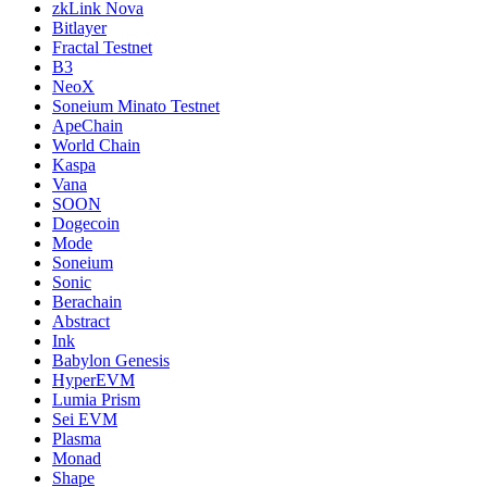
zkLink Nova
Bitlayer
Fractal Testnet
B3
NeoX
Soneium Minato Testnet
ApeChain
World Chain
Kaspa
Vana
SOON
Dogecoin
Mode
Soneium
Sonic
Berachain
Abstract
Ink
Babylon Genesis
HyperEVM
Lumia Prism
Sei EVM
Plasma
Monad
Shape