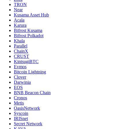
TRON
Near
Kusama Asset Hub
Acala
Karura
Bifrost Kusama
Bifrost Polkadot
Khala
Parallel
ChainX
CRUST
KintsugiBTC
Evmos
Bitcoin Lightning
Clover
Darwinia
EOS
BNB Beacon Chain
Cronos
Metis
OasisNetwork
Syscoin
IRISnet
Secret Network
KAVA