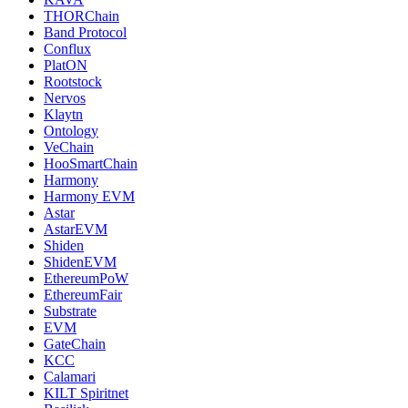
THORChain
Band Protocol
Conflux
PlatON
Rootstock
Nervos
Klaytn
Ontology
VeChain
HooSmartChain
Harmony
Harmony EVM
Astar
AstarEVM
Shiden
ShidenEVM
EthereumPoW
EthereumFair
Substrate
EVM
GateChain
KCC
Calamari
KILT Spiritnet