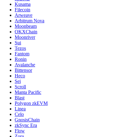
Kusama
Filecoin
Arweave
Arbitrum Nova
Moonbeam
OKXChain
Moonriver
Sui
Tezos
Fantom
Ronin
Avalanche
Bittensor
Heco
Sei
Scroll
Manta Pacific
Blast
Polygon zkEVM
Linea
Celo
GnosisChain
zkSync Era
Flow
Zora