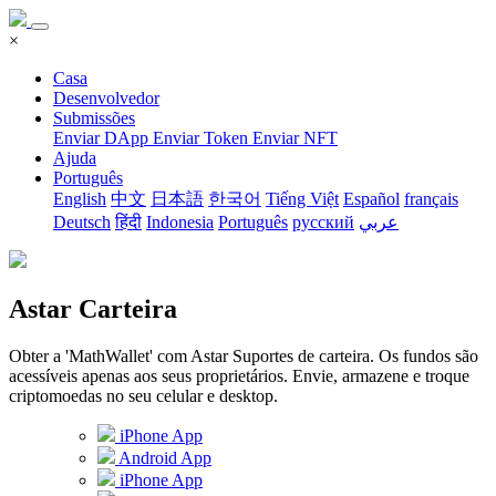
×
Casa
Desenvolvedor
Submissões
Enviar DApp
Enviar Token
Enviar NFT
Ajuda
Português
English
中文
日本語
한국어
Tiếng Việt
Español
français
Deutsch
हिंदी
Indonesia
Português
русский
عربي
Astar Carteira
Obter a 'MathWallet' com Astar Suportes de carteira. Os fundos são
acessíveis apenas aos seus proprietários. Envie, armazene e troque
criptomoedas no seu celular e desktop.
iPhone App
Android App
iPhone App