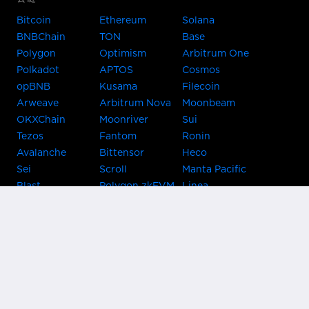
Bitcoin
Ethereum
Solana
BNBChain
TON
Base
Polygon
Optimism
Arbitrum One
Polkadot
APTOS
Cosmos
opBNB
Kusama
Filecoin
Arweave
Arbitrum Nova
Moonbeam
OKXChain
Moonriver
Sui
Tezos
Fantom
Ronin
Avalanche
Bittensor
Heco
Sei
Scroll
Manta Pacific
Blast
Polygon zkEVM
Linea
Celo
GnosisChain
zkSync Era
Flow
Zora
TRON
Near
Kusama Asset
Acala
Hub
Karura
Bifrost Kusama
Bifrost Polkadot
Khala
Parallel
ChainX
CRUST
KintsugiBTC
Evmos
Bitcoin