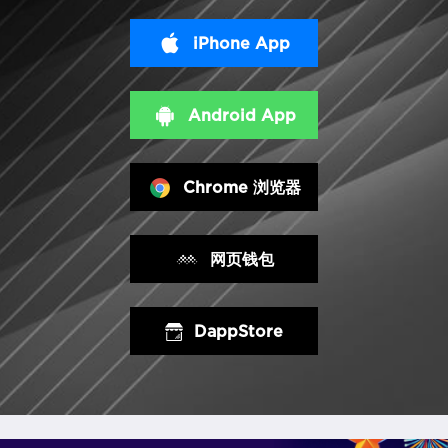
iPhone App
Android App
Chrome 浏览器
网页钱包
DappStore