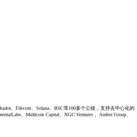
ot、Filecoin、Solana、BSC等100多个公链，支持去中心化的
、Multicoin Capital、NGC Ventures 、Amber Group、