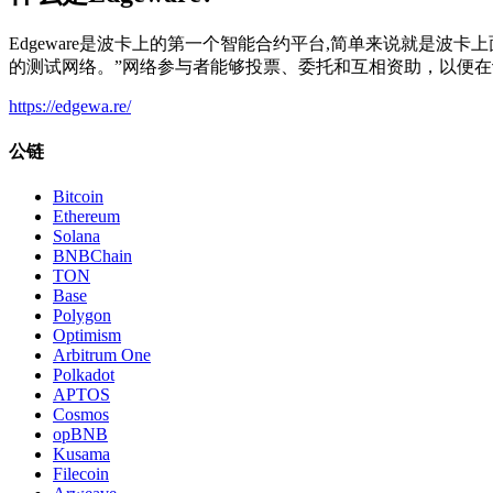
Edgeware是波卡上的第一个智能合约平台,简单来说就是波
的测试网络。”网络参与者能够投票、委托和互相资助，以便在
https://edgewa.re/
公链
Bitcoin
Ethereum
Solana
BNBChain
TON
Base
Polygon
Optimism
Arbitrum One
Polkadot
APTOS
Cosmos
opBNB
Kusama
Filecoin