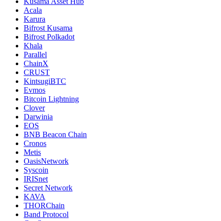
Kusama Asset Hub
Acala
Karura
Bifrost Kusama
Bifrost Polkadot
Khala
Parallel
ChainX
CRUST
KintsugiBTC
Evmos
Bitcoin Lightning
Clover
Darwinia
EOS
BNB Beacon Chain
Cronos
Metis
OasisNetwork
Syscoin
IRISnet
Secret Network
KAVA
THORChain
Band Protocol