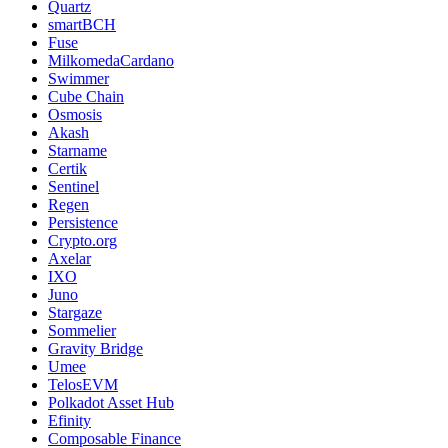
Quartz
smartBCH
Fuse
MilkomedaCardano
Swimmer
Cube Chain
Osmosis
Akash
Starname
Certik
Sentinel
Regen
Persistence
Crypto.org
Axelar
IXO
Juno
Stargaze
Sommelier
Gravity Bridge
Umee
TelosEVM
Polkadot Asset Hub
Efinity
Composable Finance