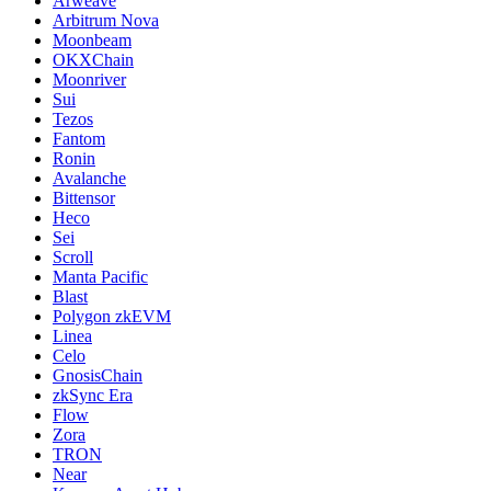
Arweave
Arbitrum Nova
Moonbeam
OKXChain
Moonriver
Sui
Tezos
Fantom
Ronin
Avalanche
Bittensor
Heco
Sei
Scroll
Manta Pacific
Blast
Polygon zkEVM
Linea
Celo
GnosisChain
zkSync Era
Flow
Zora
TRON
Near