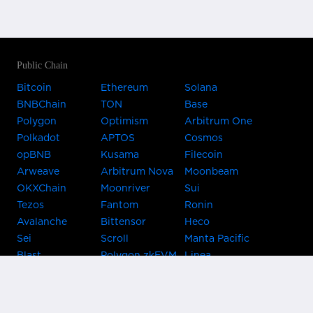
Public Chain
Bitcoin
Ethereum
Solana
BNBChain
TON
Base
Polygon
Optimism
Arbitrum One
Polkadot
APTOS
Cosmos
opBNB
Kusama
Filecoin
Arweave
Arbitrum Nova
Moonbeam
OKXChain
Moonriver
Sui
Tezos
Fantom
Ronin
Avalanche
Bittensor
Heco
Sei
Scroll
Manta Pacific
Blast
Polygon zkEVM
Linea
Celo
GnosisChain
zkSync Era
Flow
Zora
TRON
Near
Kusama Asset
Acala