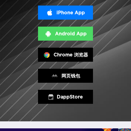
iPhone App
Android App
Chrome 浏览器
网页钱包
DappStore