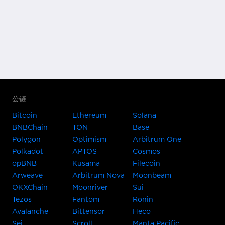
公链
Bitcoin
Ethereum
Solana
BNBChain
TON
Base
Polygon
Optimism
Arbitrum One
Polkadot
APTOS
Cosmos
opBNB
Kusama
Filecoin
Arweave
Arbitrum Nova
Moonbeam
OKXChain
Moonriver
Sui
Tezos
Fantom
Ronin
Avalanche
Bittensor
Heco
Sei
Scroll
Manta Pacific